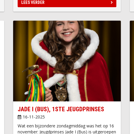
LEES VERDER
JADE I (BUS), 1STE JEUGDPRINSES
16-11-2025
Wat een bijzondere zondagmiddag was het op 16
november: Jeugdprinses Jade I (Bus) is uitgeroepen