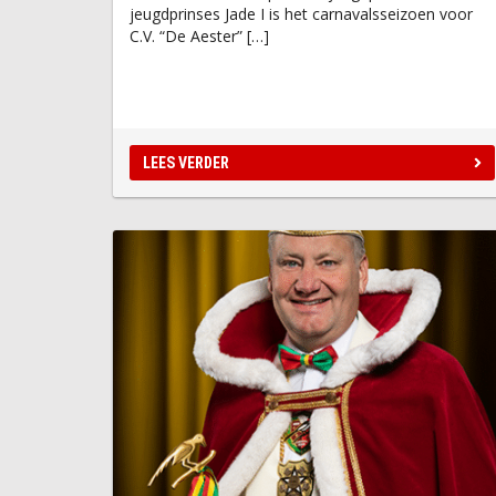
jeugdprinses Jade I is het carnavalsseizoen voor
C.V. “De Aester” […]
LEES VERDER