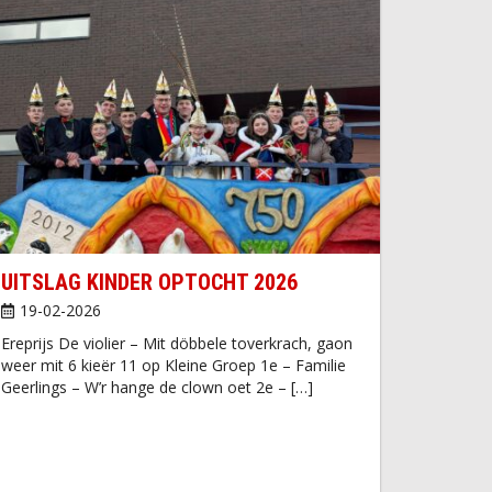
UITSLAG KINDER OPTOCHT 2026
19-02-2026
Ereprijs De violier – Mit döbbele toverkrach, gaon
weer mit 6 kieër 11 op Kleine Groep 1e – Familie
Geerlings – W’r hange de clown oet 2e – […]