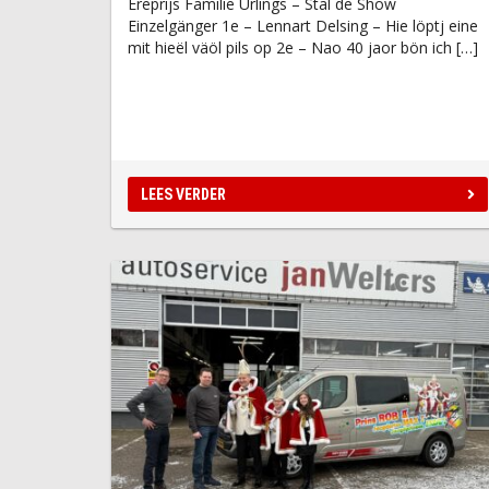
Ereprijs Familie Urlings – Stal de Show
Einzelgänger 1e – Lennart Delsing – Hie löptj eine
mit hieël väöl pils op 2e – Nao 40 jaor bön ich […]
LEES VERDER