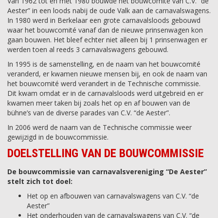
Van 1962 tot en met 1980 bouwde het bouwcomité van C.V. “de
Aester” in een loods nabij de oude Valk aan de carnavalswagens.
In 1980 werd in Berkelaar een grote carnavalsloods gebouwd
waar het bouwcomité vanaf dan de nieuwe prinsenwagen kon
gaan bouwen. Het bleef echter niet alleen bij 1 prinsenwagen er
werden toen al reeds 3 carnavalswagens gebouwd.
In 1995 is de samenstelling, en de naam van het bouwcomité
veranderd, er kwamen nieuwe mensen bij, en ook de naam van
het bouwcomité werd verandert in de Technische commissie.
Dit kwam omdat er in de carnavalsloods werd uitgebreid en er
kwamen meer taken bij zoals het op en af bouwen van de
bühne’s van de diverse parades van C.V. “de Aester”.
In 2006 werd de naam van de Technische commissie weer
gewijzigd in de bouwcommissie.
DOELSTELLING VAN DE BOUWCOMMISSIE
De bouwcommissie van carnavalsvereniging “De Aester”
stelt zich tot doel:
Het op en afbouwen van carnavalswagens van C.V. “de
Aester”
Het onderhouden van de carnavalswagens van C.V. “de