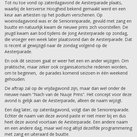
Tot nu toe vond op zaterdagavond de Aesterparade plaats,
waarbij de kersverse Hoogheid bekend gemaakt werd en een
keur aan artiesten op het podium verschenen. Op
woensdagavond was er de Seniorenparade, gevuld met zang en
buutte en natuurlijk kwam de nieuwe prins zich voorstellen. De
jeugd kwam aan bod tijdens de Jong Aesterparade op zondag,
die vroeger een week later plaatsvond dan de Aesterparade. Dat
is recent al gewijzigd naar de zondag volgend op de
Aesterparade.
En ook dit seizoen gaat er weer het een en ander wijzigen. Om
praktische, maar zeker ook organisatorische redenen worden,
om te beginnen, de parades komend seizoen in één weekend
gehouden.
De aftrap zal op de vrijdagavond zijn, maar dan wel onder de
nieuwe naam “Nach van de Nuuje Prins”. Het concept voor deze
avond is gelijk aan de Aesterparade, alleen de naam wijzigt.
Een dag later, op zaterdagavond, volgt dan de Seniorenparade.
Echter de naam van deze avond paste er niet meer bij en dus
heet deze avond voortaan de Aesterparade. Een andere naam
en een andere dag, maar wel nog altijd dezelfde programmering
met zang en uiteraard de buutte.