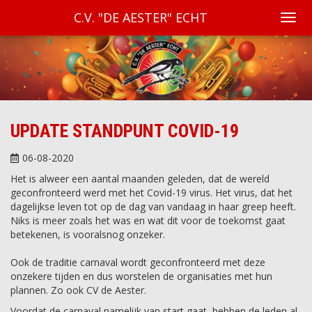
C.V. "DE AESTER" ECHT
UPDATE STANDPUNT COVID-19
06-08-2020
Het is alweer een aantal maanden geleden, dat de wereld
geconfronteerd werd met het Covid-19 virus. Het virus, dat het
dagelijkse leven tot op de dag van vandaag in haar greep heeft.
Niks is meer zoals het was en wat dit voor de toekomst gaat
betekenen, is vooralsnog onzeker.
Ook de traditie carnaval wordt geconfronteerd met deze
onzekere tijden en dus worstelen de organisaties met hun
plannen. Zo ook CV de Aester.
Voordat de carnaval namelijk van start gaat, hebben de leden al