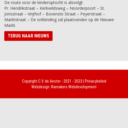
De route voor de kinderoptocht is alsvolgt:
Pr. Hendrikstraat – Kerkveldsweg – Noorderpoort – St.
Jorisstraat – Vrijthof – Bovenste Straat – Peyerstraat –
Marktstraat – De ontbinding zal plaatsvinden op de Nieuwe
Markt.
TERUG NAAR NIEUWS
Copyright
C.V. de Aester
- 2021 - 2023 |
Privacybeleid
Webdesign:
Ramakers Webdevelopment