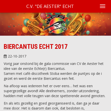
C.V. "DE AESTER" ECHT
BIERCANTUS ECHT 2017
22-10-2017
Vorig jaar onstond bij de gala commissie van CV de Aester het
idee van de eerste Echte(r) Biercantus.
Samen met café-discotheek Stoba werden de puntjes op de i
gezet en werd de eerste Biercantus een feit.
Na afloop was iedereen het er over eens… het was een
supergezellige avond! Alle deelnemers, zonder uitzondering,
hadden met volle teugen van deze spetterende avond genoten.
En als iets gezellig en goed georganiseerd is, dan ga je daar
mee door. Het is daarom dan ook, dat besloten is,