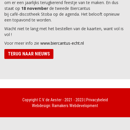
om er een jaarlijks terugkerend feestje van te maken. En dus
staat op
18 november
de tweede Biercantus
bij café-discotheek Stoba op de agenda. Het belooft opnieuw
een topavond te worden.
Wacht niet te lang met het bestellen van de kaarten, want vol is
vol !
Voor meer info zie
www.biercantus-echt.nl
TERUG NAAR NIEUWS
Copyright
C.V. de Aester
- 2021 - 2023 |
Privacybeleid
Webdesign:
Ramakers Webdevelopment